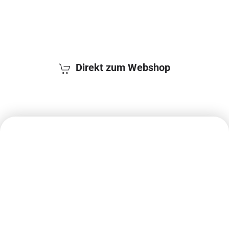
Wasserqualität
auch unterwegs
Direkt zum Webshop
Gourmetwasser überall &
jederzeit
Grander-Wasser schmeckt wie frisches
Quellwasser und macht Wassertrinken für
Sie, Ihre Lieben und Ihre Gäste zum